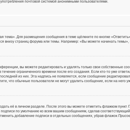
лоупотребления почтовой системой анонимными пользователями.
ая тема». Для размещения сообщения в теме щёлкните по кнопке «Ответить»
ся внизу страниц форума или темы. Например: «Вы можете начинать темы», 
ференции, вы можете редактировать и удалять только свои собственные со
 течение ограниченного времени после его создания. Если кто-то уже ответ
я последней из них. Эта надпись не появляется, если сообщение редактирова
ите, что обычные пользователи не могут удалить сообщение, если на него уж
здать её в личном разделе. После этого вы можете отметить флажком пункт
П
е подписи по умолчанию ко всем вашим сообщениям, сделав соответствующи
 отменить добавление подписи в отдельных сообщениях, убрав флажок
Присо