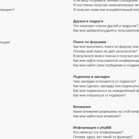
Я не могу отправить личные сообщения!
Я постоянно получаю нежелательные ли
еренции»?
Я получил спам или оскорбительный email
Друзья и недруги
Что означают списки друзей и недругов?
Как мне добавлять/удалять пользователе
Поиск по форумам
ренцию!
Как мне выполнить поиск по форуму ил
Почему мой поиск не даёт результатов?
В результате моего поиска я получил пу
Как мне найти пользователя конференци
Как мне найти свои сообщения и создан
Подписки и закладки
Чем закладки отличаются от подписок?
Как мне сделать закладку или подписат
Как мне подписаться на определённый 
Как мне отказаться от подписки?
Вложения
Какие вложения разрешены на этой кон
Как мне найти мои вложения?
Информация о phpBB
Кто написал эту конференцию?
Почему здесь нет такой-то функции?