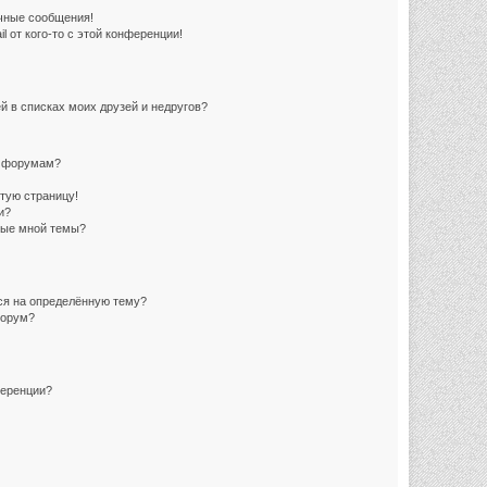
чные сообщения!
 от кого-то с этой конференции!
й в списках моих друзей и недругов?
и форумам?
стую страницу!
и?
ные мной темы?
ься на определённую тему?
форум?
ференции?