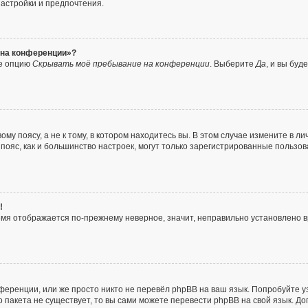
настройки и предпочтения.
с на конференции»?
те опцию
Скрывать моё пребывание на конференции
. Выберите
Да
, и вы бу
у поясу, а не к тому, в котором находитесь вы. В этом случае измените в ли
ой пояс, как и большинство настроек, могут только зарегистрированные пользо
!
ремя отображается по-прежнему неверное, значит, неправильно установлено
ференции, или же просто никто не перевёл phpBB на ваш язык. Попробуйте у
го пакета не существует, то вы сами можете перевести phpBB на свой язык.