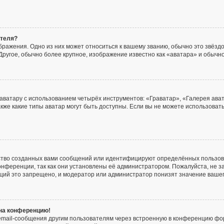
ателя?
ражения. Одно из них может относиться к вашему званию, обычно это звёздоч
Другое, обычно более крупное, изображение известно как «аватара» и обычно
аватару с использованием четырёх инструментов: «Граватар», «Галерея ава
акже какие типы аватар могут быть доступны. Если вы не можете использова
ство созданных вами сообщений или идентифицируют определённых пользов
онференции, так как они установлены её администратором. Пожалуйста, не
нций это запрещено, и модератор или администратор понизят значение ваше
 на конференцию!
email-сообщения другим пользователям через встроенную в конференцию фор