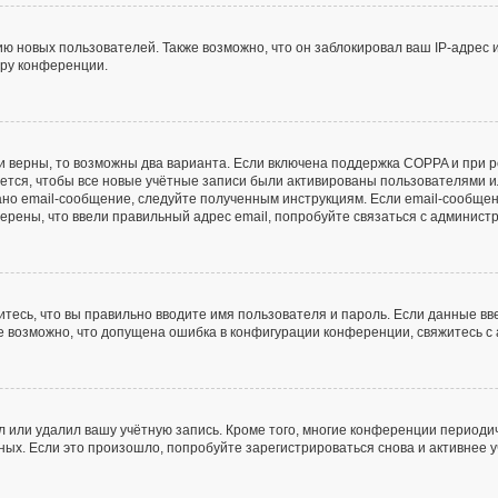
 новых пользователей. Также возможно, что он заблокировал ваш IP-адрес 
ору конференции.
и верны, то возможны два варианта. Если включена поддержка COPPA и при ре
ется, чтобы все новые учётные записи были активированы пользователями и
но email-сообщение, следуйте полученным инструкциям. Если email-сообщен
верены, что ввели правильный адрес email, попробуйте связаться с админист
тесь, что вы правильно вводите имя пользователя и пароль. Если данные в
же возможно, что допущена ошибка в конфигурации конференции, свяжитесь 
л или удалил вашу учётную запись. Кроме того, многие конференции периоди
х. Если это произошло, попробуйте зарегистрироваться снова и активнее уч