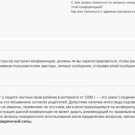
С кем можно связаться по вопросу некор
этой конференцией?
Как мне связаться с администратором 
инистратор настроил конференцию: должны ли вы зарегистрироваться, чтобы р
ным пользователям: аватары, личные сообщения, отправка email-сообщений, у
и Акт о защите частных прав ребёнка в интернете от 1998 г. — это закон Соед
 это письменное согласие родителей. Допустимо наличие иного вида подтве
не уверены, применимо ли это к вам, как к регистрирующемуся на конференц
нистрация данной конференции не может давать рекомендаций по правовым в
 по вопросу некорректного использования и/или юридических вопросов, связа
юридической силы.
.