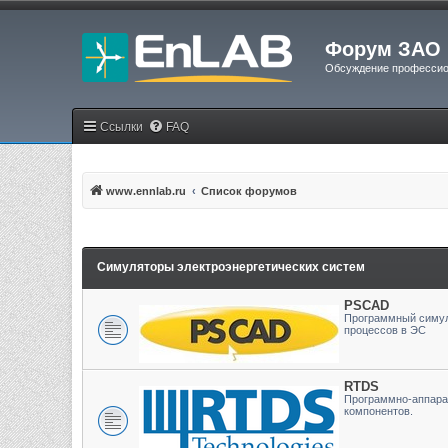
Форум ЗАО 
Обсуждение профессио
Ссылки
FAQ
www.ennlab.ru
Список форумов
Симуляторы электроэнергетических систем
PSCAD
Программный симул
процессов в ЭС
RTDS
Программно-аппара
компонентов.