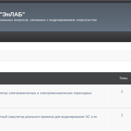
"ЭнЛАБ"
нальных вопросов, связанных с моделированием энергосистем
Темы
1
ятор электромагнитных и электромеханических переходных
1
тный симулятор реального времени для моделирования ЭС и их