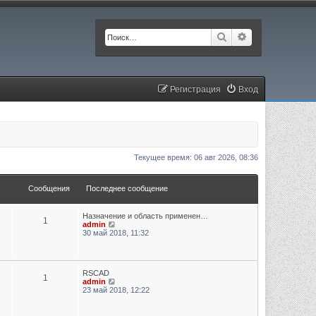
Поиск
Расширенный п
Регистрация
Вход
Текущее время: 06 авг 2026, 08:36
Сообщения
Последнее сообщение
Назначение и область применен…
1
П
admin
е
30 май 2018, 11:32
р
е
й
т
RSCAD
и
1
П
admin
к
е
23 май 2018, 12:22
п
р
о
е
с
й