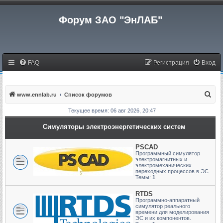
Форум ЗАО "ЭнЛАБ"
FAQ
Регистрация
Вход
П
www.ennlab.ru
Список форумов
о
Текущее время: 06 авг 2026, 20:47
и
Симуляторы электроэнергетических систем
с
к
PSCAD
Программный симулятор
электромагнитных и
электромеханических
переходных процессов в ЭС
Темы:
1
RTDS
Программно-аппаратный
симулятор реального
времени для моделирования
ЭС и их компонентов.