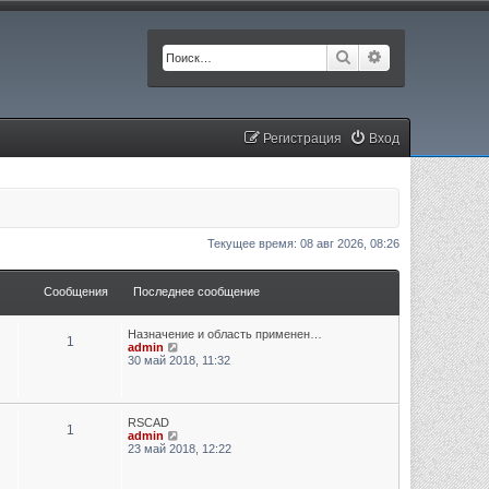
Поиск
Расширенный п
Регистрация
Вход
Текущее время: 08 авг 2026, 08:26
Сообщения
Последнее сообщение
Назначение и область применен…
1
П
admin
е
30 май 2018, 11:32
р
е
й
т
RSCAD
и
1
П
admin
к
е
23 май 2018, 12:22
п
р
о
е
с
й