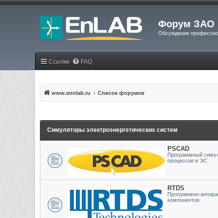
Форум ЗАО 
Обсуждение профессио
Ссылки
FAQ
www.ennlab.ru
Список форумов
Симуляторы электроэнергетических систем
PSCAD
Программный симул
процессов в ЭС
RTDS
Программно-аппара
компонентов.