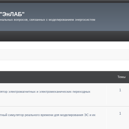
"ЭнЛАБ"
нальных вопросов, связанных с моделированием энергосистем
Темы
1
ятор электромагнитных и электромеханических переходных
1
тный симулятор реального времени для моделирования ЭС и их