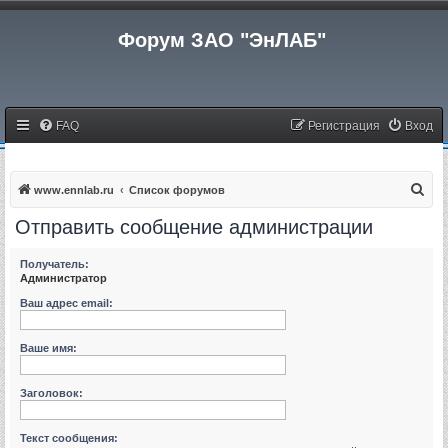
Форум ЗАО "ЭнЛАБ"
FAQ
Регистрация
Вход
П
www.ennlab.ru
Список форумов
о
Отправить сообщение администрации
и
с
Получатель:
Администратор
к
Ваш адрес email:
Ваше имя:
Заголовок:
Текст сообщения: