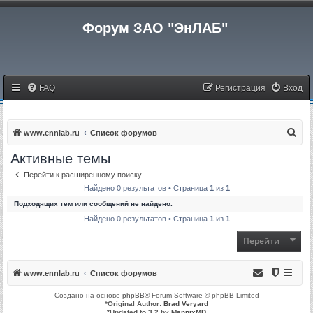
Форум ЗАО "ЭнЛАБ"
FAQ
Регистрация
Вход
П
www.ennlab.ru
Список форумов
о
Активные темы
и
Перейти к расширенному поиску
с
Найдено 0 результатов • Страница
1
из
1
к
Подходящих тем или сообщений не найдено.
Найдено 0 результатов • Страница
1
из
1
Перейти
www.ennlab.ru
Список форумов
Создано на основе
phpBB
® Forum Software © phpBB Limited
*
Original Author:
Brad Veryard
*
Updated to 3.2 by
MannixMD