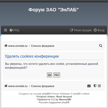
Форум ЗАО "ЭнЛАБ"
FAQ
Регистрация
Вход
П
www.ennlab.ru
Список форумов
о
Удалить cookies конференции
и
с
Вы уверены, что хотите удалить все cookie, установленные данной
конференцией?
к
www.ennlab.ru
Список форумов
Создано на основе
phpBB
® Forum Software © phpBB Limited
*
Original Author:
Brad Veryard
*
Updated to 3.2 by
MannixMD
Русская поддержка phpBB