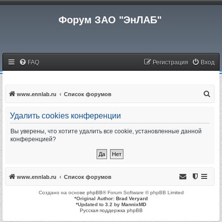
Форум ЗАО "ЭнЛАБ"
FAQ
Регистрация
Вход
П
www.ennlab.ru
Список форумов
о
Удалить cookies конференции
и
с
Вы уверены, что хотите удалить все cookie, установленные данной
конференцией?
к
www.ennlab.ru
Список форумов
Создано на основе
phpBB
® Forum Software © phpBB Limited
*
Original Author:
Brad Veryard
*
Updated to 3.2 by
MannixMD
Русская поддержка phpBB