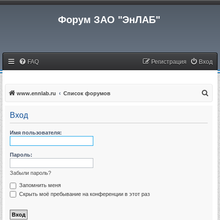
Форум ЗАО "ЭнЛАБ"
FAQ
Регистрация
Вход
П
www.ennlab.ru
Список форумов
о
Вход
и
с
Имя пользователя:
к
Пароль:
Забыли пароль?
Запомнить меня
Скрыть моё пребывание на конференции в этот раз