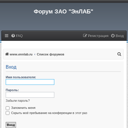
Форум ЗАО "ЭнЛАБ"
FAQ
Регистрация
Вход
П
www.ennlab.ru
Список форумов
о
Вход
и
с
Имя пользователя:
к
Пароль:
Забыли пароль?
Запомнить меня
Скрыть моё пребывание на конференции в этот раз