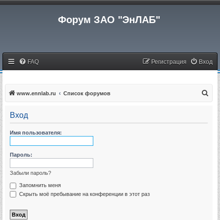
Форум ЗАО "ЭнЛАБ"
FAQ
Регистрация
Вход
П
www.ennlab.ru
Список форумов
о
Вход
и
с
Имя пользователя:
к
Пароль:
Забыли пароль?
Запомнить меня
Скрыть моё пребывание на конференции в этот раз