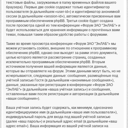
текстовые файлы, загружаемые в папку временных файлов вашего
браузера). Первые две cookie содержат только идентификатор
пользователя (в дальнейшем «user-id») и идентификатор анонимной
сессии (в дальнейшем «session-id»), автоматически присвоенные вам
программным обеспечением phpBB. Третья cookie будет создана
после просмотра одной из тем конференции «Форум ЗАО "ЭнЛАБ"» и
будет использоваться для хранения информации о прочтённых вами
темах, повышая таким образом удобство работы с форумами.
Также во время просмотра конференции «Форум ЗАО "ЭнЛАБ"» мы
можем установить cookies, внешние по отношению к программному
обеспечению phpBB, однако они выходят за рамки этого документа,
целью которого является рассмотрение страниц, созданных
исключительно программным обеспечением phpBB. Вторым
источником получения вашей информации являются данные,
которые вы отправляете на форум. Этими данными могут быть, но не
исчерпываются, следующие данные: сообщения, размещённые под
учётной записью Гостя (в дальнейшем «анонимные сообщения»),
данные, указанные при регистрации в конференции «Форум ЗАО
"ЭнЛАБ"» (в дальнейшем «ваша учётная запись») и сообщения,
оставленные вами после регистрации и авторизации (в дальнейшем
«ваши сообщения»).
Ваша учётная запись будет содержать, как минимум, однозначно
идентифицируемое имя (в дальнейшем «ваше имя пользователя»),
индивидуальный пароль для входа под вашей учётной записью
(далее «ваш пароль») и реальный адрес email (в дальнейшем «ваш
адрес email»). Ваша информация из вашей учётной записи на