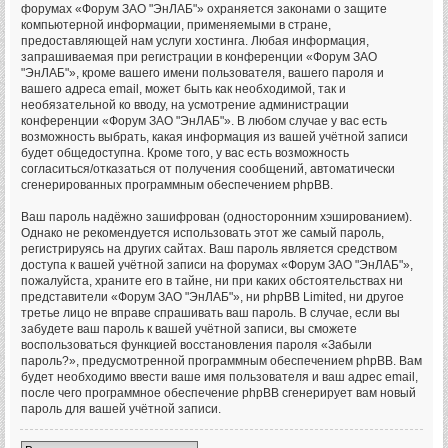
форумах «Форум ЗАО "ЭнЛАБ"» охраняется законами о защите
компьютерной информации, применяемыми в стране,
предоставляющей нам услуги хостинга. Любая информация,
запрашиваемая при регистрации в конференции «Форум ЗАО
"ЭнЛАБ"», кроме вашего имени пользователя, вашего пароля и
вашего адреса email, может быть как необходимой, так и
необязательной ко вводу, на усмотрение администрации
конференции «Форум ЗАО "ЭнЛАБ"». В любом случае у вас есть
возможность выбрать, какая информация из вашей учётной записи
будет общедоступна. Кроме того, у вас есть возможность
согласиться/отказаться от получения сообщений, автоматически
сгенерированных программным обеспечением phpBB.
Ваш пароль надёжно зашифрован (односторонним хэшированием).
Однако не рекомендуется использовать этот же самый пароль,
регистрируясь на других сайтах. Ваш пароль является средством
доступа к вашей учётной записи на форумах «Форум ЗАО "ЭнЛАБ"»,
пожалуйста, храните его в тайне, ни при каких обстоятельствах ни
представители «Форум ЗАО "ЭнЛАБ"», ни phpBB Limited, ни другое
третье лицо не вправе спрашивать ваш пароль. В случае, если вы
забудете ваш пароль к вашей учётной записи, вы сможете
воспользоваться функцией восстановления пароля «Забыли
пароль?», предусмотренной программным обеспечением phpBB. Вам
будет необходимо ввести ваше имя пользователя и ваш адрес email,
после чего программное обеспечение phpBB сгенерирует вам новый
пароль для вашей учётной записи.