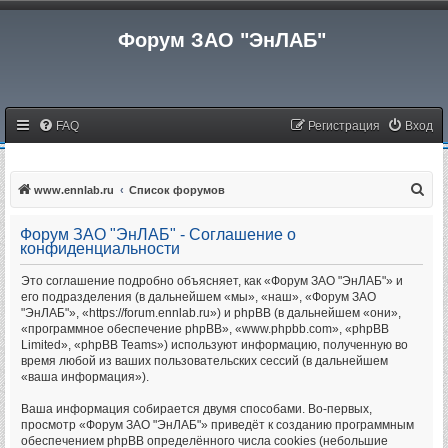
Форум ЗАО "ЭнЛАБ"
FAQ
Регистрация
Вход
П
www.ennlab.ru
Список форумов
о
Форум ЗАО "ЭнЛАБ" - Соглашение о
и
конфиденциальности
с
Это соглашение подробно объясняет, как «Форум ЗАО "ЭнЛАБ"» и
к
его подразделения (в дальнейшем «мы», «наш», «Форум ЗАО
"ЭнЛАБ"», «https://forum.ennlab.ru») и phpBB (в дальнейшем «они»,
«программное обеспечение phpBB», «www.phpbb.com», «phpBB
Limited», «phpBB Teams») используют информацию, полученную во
время любой из ваших пользовательских сессий (в дальнейшем
«ваша информация»).
Ваша информация собирается двумя способами. Во-первых,
просмотр «Форум ЗАО "ЭнЛАБ"» приведёт к созданию программным
обеспечением phpBB определённого числа cookies (небольшие