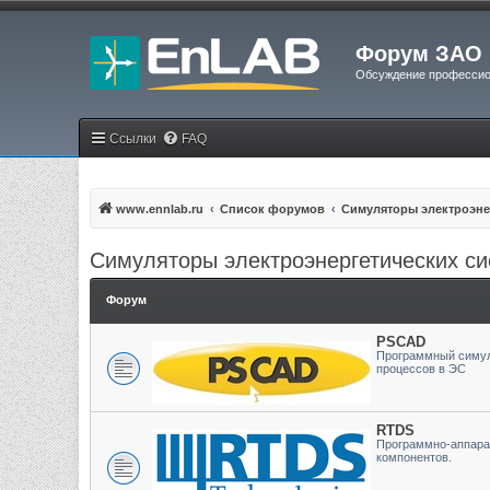
Форум ЗАО 
Обсуждение профессио
Ссылки
FAQ
www.ennlab.ru
Список форумов
Симуляторы электроэне
Симуляторы электроэнергетических с
Форум
PSCAD
Программный симул
процессов в ЭС
RTDS
Программно-аппара
компонентов.