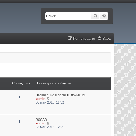
Поиск
Расширенный п
Регистрация
Вход
Сообщения
Последнее сообщение
Назначение и область применен…
1
П
admin
е
30 май 2018, 11:32
р
е
й
т
RSCAD
и
1
П
admin
к
е
23 май 2018, 12:22
п
р
о
е
с