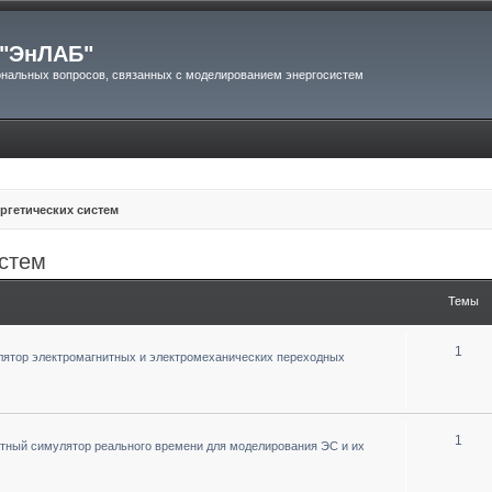
"ЭнЛАБ"
нальных вопросов, связанных с моделированием энергосистем
ргетических систем
истем
Темы
1
ятор электромагнитных и электромеханических переходных
1
тный симулятор реального времени для моделирования ЭС и их