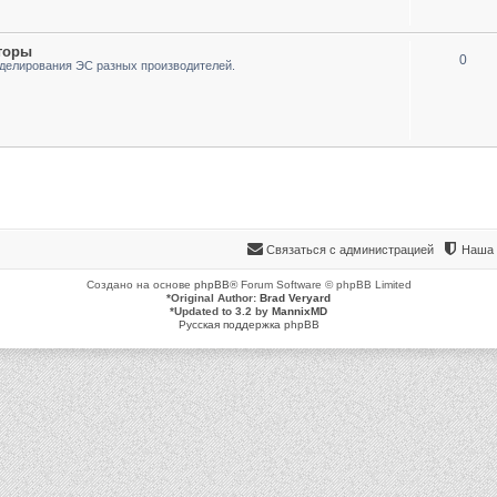
торы
0
делирования ЭС разных производителей.
Связаться с администрацией
Наша 
Создано на основе
phpBB
® Forum Software © phpBB Limited
*
Original Author:
Brad Veryard
*
Updated to 3.2 by
MannixMD
Русская поддержка phpBB