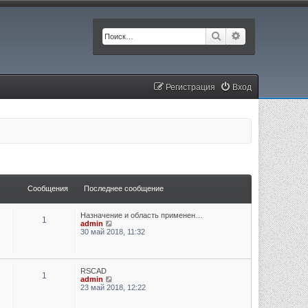
Поиск
Расширенный п
Регистрация
Вход
Сообщения
Последнее сообщение
Назначение и область применен…
1
П
admin
е
30 май 2018, 11:32
р
е
й
т
RSCAD
и
1
П
admin
к
е
23 май 2018, 12:22
п
р
о
е
с