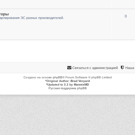
торы
0
делирования ЭС разных производителей.
Связаться с администрацией
Наша 
Создано на основе
phpBB
® Forum Software © phpBB Limited
*
Original Author:
Brad Veryard
*
Updated to 3.2 by
MannixMD
Русская поддержка phpBB