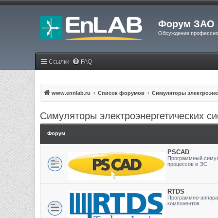
Форум ЗАО 
Обсуждение профессио
Ссылки
FAQ
www.ennlab.ru
Список форумов
Симуляторы электроэне
Симуляторы электроэнергетических с
Форум
PSCAD
Программный симул
процессов в ЭС
RTDS
Программно-аппара
компонентов.