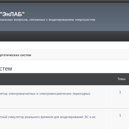
"ЭнЛАБ"
нальных вопросов, связанных с моделированием энергосистем
ргетических систем
истем
Темы
1
ятор электромагнитных и электромеханических переходных
1
тный симулятор реального времени для моделирования ЭС и их