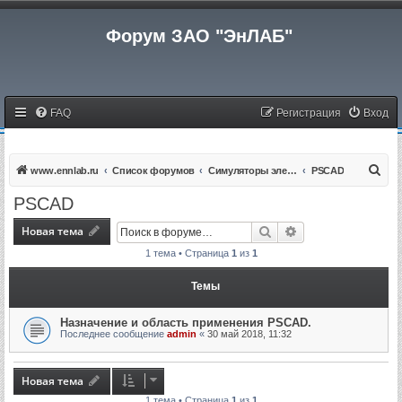
Форум ЗАО "ЭнЛАБ"
FAQ
Регистрация
Вход
П
www.ennlab.ru
Список форумов
Симуляторы электроэнергетических систем
PSCAD
о
PSCAD
и
Новая тема
Поиск
Расширенный пои
с
1 тема • Страница
1
из
1
к
Темы
Назначение и область применения PSCAD.
Последнее сообщение
admin
«
30 май 2018, 11:32
Новая тема
1 тема • Страница
1
из
1