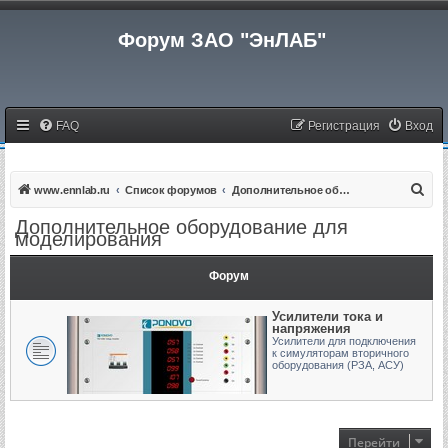
Форум ЗАО "ЭнЛАБ"
FAQ
Регистрация
Вход
П
www.ennlab.ru
Список форумов
Дополнительное оборудование для моделирования
о
Дополнительное оборудование для
моделирования
и
с
Форум
к
Усилители тока и
напряжения
Усилители для подключения
к симуляторам вторичного
оборудования (РЗА, АСУ)
Перейти